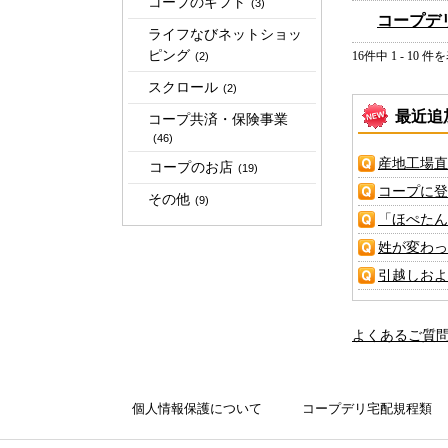
コープのギフト
(3)
コープデ
ライフなびネットショッ
ピング
16件中 1 - 10 件
(2)
スクロール
(2)
最近追
コープ共済・保険事業
(46)
産地工場直
コープのお店
(19)
コープに登
その他
(9)
「ほぺたん
姓が変わっ
引越しおよ
よくあるご質
個人情報保護について
コープデリ宅配規程類