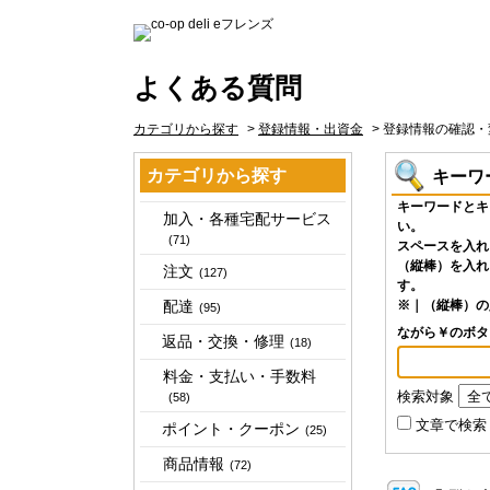
よくある質問
カテゴリから探す
>
登録情報・出資金
>
登録情報の確認・
カテゴリから探す
キーワ
キーワードとキ
加入・各種宅配サービス
い。
(71)
スペースを入れ
（縦棒）を入れ
注文
(127)
す。
配達
※｜（縦棒）の
(95)
ながら￥のボ
返品・交換・修理
(18)
料金・支払い・手数料
検索対象
(58)
文章で検索
ポイント・クーポン
(25)
商品情報
(72)