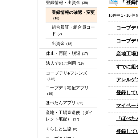
『 登録
登録情報・出資金
(39)
登録情報の確認・変更
16件中 1 - 10 
(16)
組合員証・組合員コー
コープデ
ド
(2)
コープデ
出資金
(18)
休止・再開・脱退
産地工場
(17)
法人でのご利用
(19)
すでに組
コープデリeフレンズ
アレルゲ
(145)
コープデリ宅配アプリ
登録して
(19)
ほぺたんアプリ
(36)
マイペー
産地・工場直送便（ダイ
「ほぺた
レクト宅配）
(37)
くらしと生協
(8)
登録して