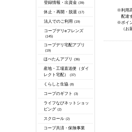
登録情報・出資金
(39)
※利用
休止・再開・脱退
(17)
配達す
法人でのご利用
(19)
※ポイ
（お届
コープデリeフレンズ
(145)
コープデリ宅配アプリ
(19)
ほぺたんアプリ
(36)
産地・工場直送便（ダイ
レクト宅配）
(37)
くらしと生協
(8)
コープのギフト
(3)
ライフなびネットショッ
ピング
(2)
スクロール
(2)
コープ共済・保険事業