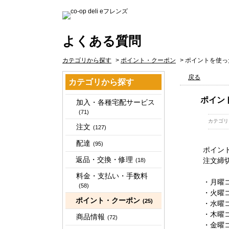
よくある質問
カテゴリから探す
>
ポイント・クーポン
>
ポイントを使っ
戻る
カテゴリから探す
ポイン
加入・各種宅配サービス
(71)
カテゴリ
注文
(127)
配達
(95)
ポイン
返品・交換・修理
注文締
(18)
料金・支払い・手数料
・月曜
(58)
・火曜
ポイント・クーポン
(25)
・水曜
・木曜
商品情報
(72)
・金曜