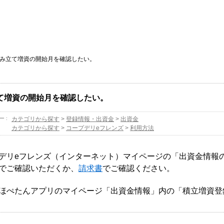
み立て増資の開始月を確認したい。
て増資の開始月を確認したい。
ー :
カテゴリから探す
>
登録情報・出資金
>
出資金
カテゴリから探す
>
コープデリeフレンズ
>
利用方法
デリeフレンズ（インターネット）マイページの「出資金情報の
でご確認いただくか、
請求書
でご確認ください。
ほぺたんアプリのマイページ「出資金情報」内の「積立増資登