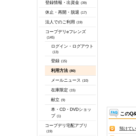
登録情報・出資金
(39)
休止・再開・脱退
(17)
法人でのご利用
(19)
コープデリeフレンズ
(145)
ログイン・ログアウト
(13)
登録
(15)
利用方法
(80)
メールニュース
(10)
在庫限定
(15)
献立
(9)
本・CD・DVDショッ
このQ
プ
(1)
コープデリ宅配アプリ
預けて
(19)