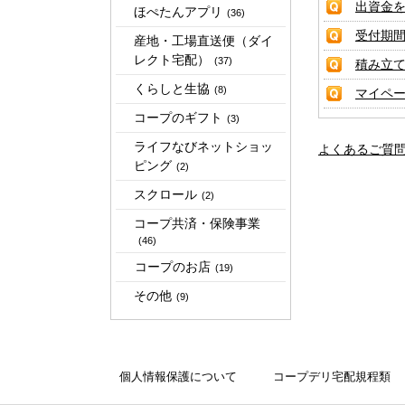
出資金
ほぺたんアプリ
(36)
受付期
産地・工場直送便（ダイ
レクト宅配）
(37)
積み立
くらしと生協
(8)
マイペ
コープのギフト
(3)
ライフなびネットショッ
よくあるご質
ピング
(2)
スクロール
(2)
コープ共済・保険事業
(46)
コープのお店
(19)
その他
(9)
個人情報保護について
コープデリ宅配規程類