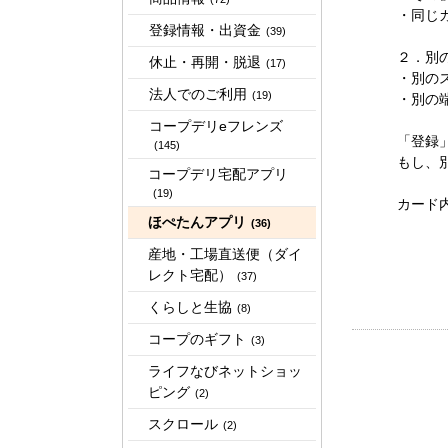
・同じ
登録情報・出資金
(39)
２．別
休止・再開・脱退
(17)
・別の
法人でのご利用
(19)
・別の
コープデリeフレンズ
「登録
(145)
もし、
コープデリ宅配アプリ
(19)
カード
ほぺたんアプリ
(36)
産地・工場直送便（ダイ
レクト宅配）
(37)
くらしと生協
(8)
コープのギフト
(3)
ライフなびネットショッ
ピング
(2)
スクロール
(2)