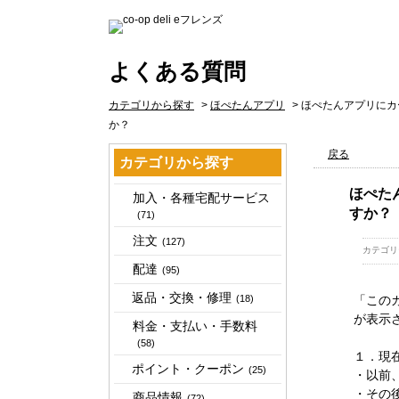
よくある質問
カテゴリから探す
>
ほぺたんアプリ
>
ほぺたんアプリにカ
か？
戻る
カテゴリから探す
ほぺた
加入・各種宅配サービス
すか？
(71)
注文
(127)
カテゴリ
配達
(95)
返品・交換・修理
(18)
「この
が表示
料金・支払い・手数料
(58)
１．現
ポイント・クーポン
(25)
・以前
・その
商品情報
(72)