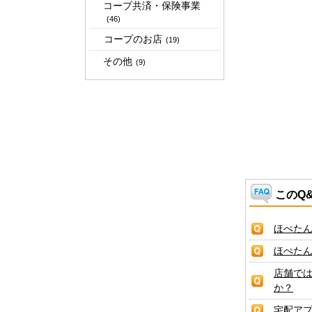
コープ共済・保険事業
(46)
コープのお店
(19)
その他
(9)
このQ
ほぺた
ほぺた
店舗で
か？
宅配ア