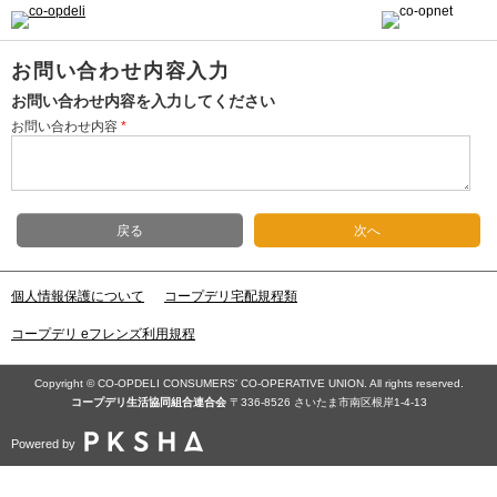
お問い合わせ内容入力
お問い合わせ内容を入力してください
お問い合わせ内容
*
戻る
次へ
個人情報保護について
コープデリ宅配規程類
コープデリ eフレンズ利用規程
Copyright © CO-OPDELI CONSUMERS' CO-OPERATIVE UNION. All rights reserved.
コープデリ⽣活協同組合連合会
〒336-8526 さいたま市南区根岸1-4-13
Powered by