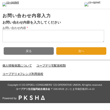
お問い合わせ内容入力
お問い合わせ内容を入力してください
お問い合わせ内容
*
戻る
次へ
個人情報保護について
コープデリ宅配規程類
コープデリ eフレンズ利用規程
Copyright © CO-OPDELI CONSUMERS' CO-OPERATIVE UNION. All rights reserved.
コープデリ⽣活協同組合連合会
〒336-8526 さいたま市南区根岸1-4-13
Powered by