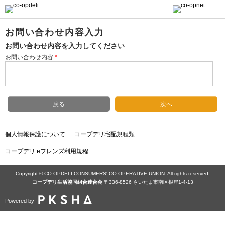
お問い合わせ内容入力
お問い合わせ内容を入力してください
お問い合わせ内容
*
戻る
次へ
個人情報保護について
コープデリ宅配規程類
コープデリ eフレンズ利用規程
Copyright © CO-OPDELI CONSUMERS' CO-OPERATIVE UNION. All rights reserved.
コープデリ⽣活協同組合連合会
〒336-8526 さいたま市南区根岸1-4-13
Powered by