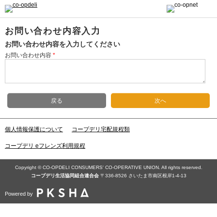
お問い合わせ内容入力
お問い合わせ内容を入力してください
お問い合わせ内容
*
戻る
次へ
個人情報保護について
コープデリ宅配規程類
コープデリ eフレンズ利用規程
Copyright © CO-OPDELI CONSUMERS' CO-OPERATIVE UNION. All rights reserved.
コープデリ⽣活協同組合連合会
〒336-8526 さいたま市南区根岸1-4-13
Powered by