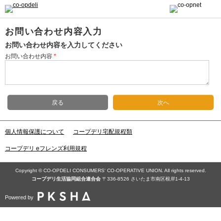
お問い合わせ内容入力
お問い合わせ内容を入力してください
お問い合わせ内容
*
戻る
次へ
個人情報保護について
コープデリ宅配規程類
コープデリ eフレンズ利用規程
Copyright © CO-OPDELI CONSUMERS' CO-OPERATIVE UNION. All rights reserved.
コープデリ⽣活協同組合連合会
〒336-8526 さいたま市南区根岸1-4-13
Powered by