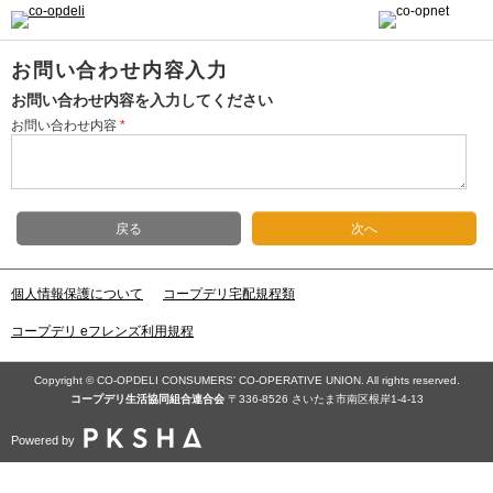
お問い合わせ内容入力
お問い合わせ内容を入力してください
お問い合わせ内容
*
戻る
次へ
個人情報保護について
コープデリ宅配規程類
コープデリ eフレンズ利用規程
Copyright © CO-OPDELI CONSUMERS' CO-OPERATIVE UNION. All rights reserved.
コープデリ⽣活協同組合連合会
〒336-8526 さいたま市南区根岸1-4-13
Powered by