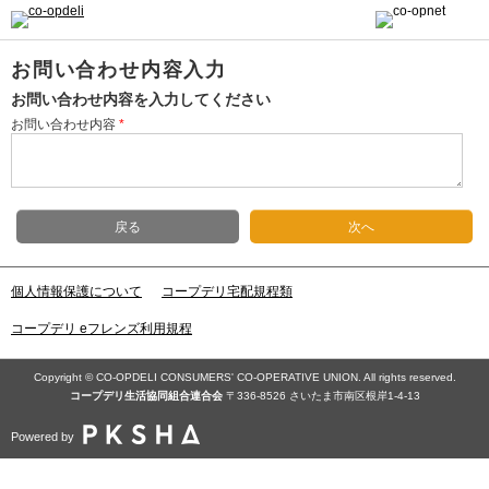
お問い合わせ内容入力
お問い合わせ内容を入力してください
お問い合わせ内容
*
戻る
次へ
個人情報保護について
コープデリ宅配規程類
コープデリ eフレンズ利用規程
Copyright © CO-OPDELI CONSUMERS' CO-OPERATIVE UNION. All rights reserved.
コープデリ⽣活協同組合連合会
〒336-8526 さいたま市南区根岸1-4-13
Powered by