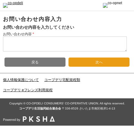
お問い合わせ内容入力
お問い合わせ内容を入力してください
お問い合わせ内容
*
戻る
次へ
個人情報保護について
コープデリ宅配規程類
コープデリ eフレンズ利用規程
Copyright © CO-OPDELI CONSUMERS' CO-OPERATIVE UNION. All rights reserved.
コープデリ⽣活協同組合連合会
〒336-8526 さいたま市南区根岸1-4-13
Powered by