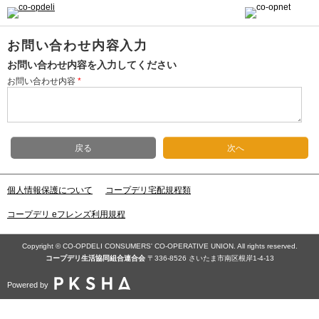
お問い合わせ内容入力
お問い合わせ内容を入力してください
お問い合わせ内容
*
戻る
次へ
個人情報保護について
コープデリ宅配規程類
コープデリ eフレンズ利用規程
Copyright © CO-OPDELI CONSUMERS' CO-OPERATIVE UNION. All rights reserved.
コープデリ⽣活協同組合連合会
〒336-8526 さいたま市南区根岸1-4-13
Powered by