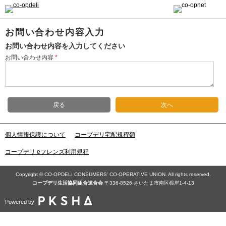
お問い合わせ内容入力
お問い合わせ内容を入力してください
お問い合わせ内容
*
戻る
次へ
個人情報保護について
コープデリ宅配規程類
コープデリ eフレンズ利用規程
Copyright © CO-OPDELI CONSUMERS' CO-OPERATIVE UNION. All rights reserved.
コープデリ⽣活協同組合連合会
〒336-8526 さいたま市南区根岸1-4-13
Powered by