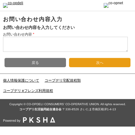
お問い合わせ内容入力
お問い合わせ内容を入力してください
お問い合わせ内容
*
戻る
次へ
個人情報保護について
コープデリ宅配規程類
コープデリ eフレンズ利用規程
Copyright © CO-OPDELI CONSUMERS' CO-OPERATIVE UNION. All rights reserved.
コープデリ⽣活協同組合連合会
〒336-8526 さいたま市南区根岸1-4-13
Powered by