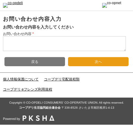
お問い合わせ内容入力
お問い合わせ内容を入力してください
お問い合わせ内容
*
戻る
次へ
個人情報保護について
コープデリ宅配規程類
コープデリ eフレンズ利用規程
Copyright © CO-OPDELI CONSUMERS' CO-OPERATIVE UNION. All rights reserved.
コープデリ⽣活協同組合連合会
〒336-8526 さいたま市南区根岸1-4-13
Powered by