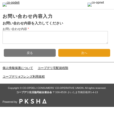
お問い合わせ内容入力
お問い合わせ内容を入力してください
お問い合わせ内容
*
戻る
次へ
個人情報保護について
コープデリ宅配規程類
コープデリ eフレンズ利用規程
Copyright © CO-OPDELI CONSUMERS' CO-OPERATIVE UNION. All rights reserved.
コープデリ⽣活協同組合連合会
〒336-8526 さいたま市南区根岸1-4-13
Powered by