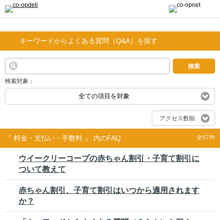
キーワードからよくある質問（Q&A）を探す
検索
検索対象：
全ての項目を対象
アクセス数順
『 料金・支払い・手数料 』 内のFAQ
全57件
ウイークリーコープの赤ちゃん割引・子育て割引に
ついて教えて
赤ちゃん割引、子育て割引はいつから適用されます
か？