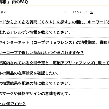
情報 』 内のFAQ
件を表示
≪
1 / 7ページ
≫
ードからよくある質問（Ｑ＆Ａ）を探す」の欄に、キーワード
まれるアレルゲン情報を教えてください。
やインターネット（コープデリｅフレンズ）の消費期限、賞味
リーコープで欲しい商品はいつ企画されますか？
で案内されている次回予定と、宅配アプリ・eフレンズに載っ
ルの商品の在庫状況を確認したい。
の抽選結果を配達の前に教えてください。
のマークや価格デザインの意味を教えて。
とは何ですか？