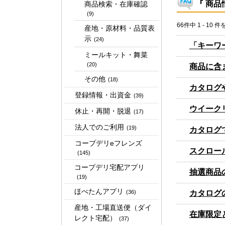
『 商品
商品検索・在庫確認
(9)
66件中 1 - 10 
産地・原材料・品質表
示
(24)
「キーワ
ミールキット・舞菜
(20)
商品に含
その他
(18)
カタログ
登録情報・出資金
(39)
ウイーク
休止・再開・脱退
(17)
法人でのご利用
(19)
カタログ
コープデリeフレンズ
スクロー
(145)
コープデリ宅配アプリ
抽選商品
(19)
ほぺたんアプリ
カタログ
(36)
産地・工場直送便（ダイ
在庫限定
レクト宅配）
(37)