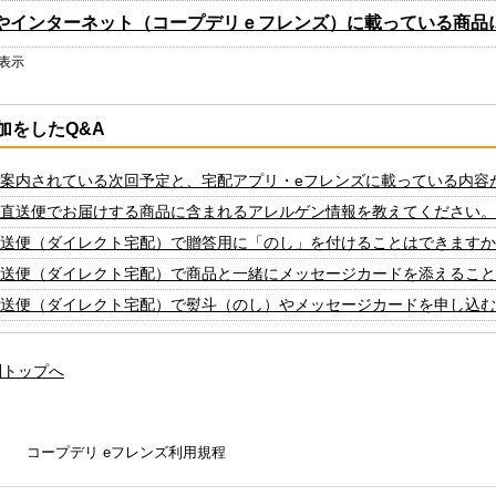
やインターネット（コープデリｅフレンズ）に載っている商品
を表示
加をしたQ&A
案内されている次回予定と、宅配アプリ・eフレンズに載っている内容
直送便でお届けする商品に含まれるアレルゲン情報を教えてください。
送便（ダイレクト宅配）で贈答用に「のし」を付けることはできますか
送便（ダイレクト宅配）で商品と一緒にメッセージカードを添えること
送便（ダイレクト宅配）で熨斗（のし）やメッセージカードを申し込む
問トップへ
コープデリ eフレンズ利用規程