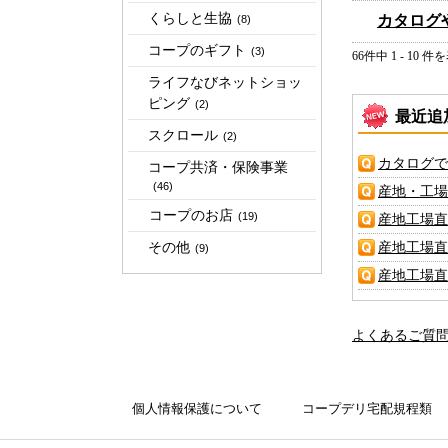
くらしと生協
カタログ
(8)
コープのギフト
(3)
66件中 1 - 10 件
ライフなびネットショッ
ピング
(2)
最近追
スクロール
(2)
カタログで
コープ共済・保険事業
(46)
産地・工場
コープのお店
(19)
産地工場直
その他
産地工場直
(9)
産地工場直
よくあるご質
個人情報保護について
コープデリ宅配規程類