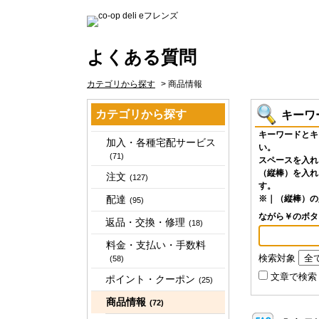
よくある質問
カテゴリから探す
>
商品情報
カテゴリから探す
キーワ
キーワードとキ
加入・各種宅配サービス
い。
(71)
スペースを入れ
（縦棒）を入れ
注文
(127)
す。
配達
※｜（縦棒）の
(95)
ながら￥のボ
返品・交換・修理
(18)
料金・支払い・手数料
検索対象
(58)
文章で検索
ポイント・クーポン
(25)
商品情報
(72)