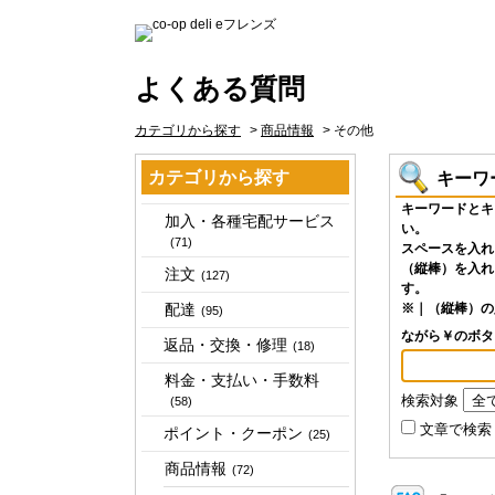
よくある質問
カテゴリから探す
>
商品情報
>
その他
カテゴリから探す
キーワ
キーワードとキ
加入・各種宅配サービス
い。
(71)
スペースを入れ
（縦棒）を入れ
注文
(127)
す。
配達
※｜（縦棒）の
(95)
ながら￥のボ
返品・交換・修理
(18)
料金・支払い・手数料
検索対象
(58)
文章で検索
ポイント・クーポン
(25)
商品情報
(72)