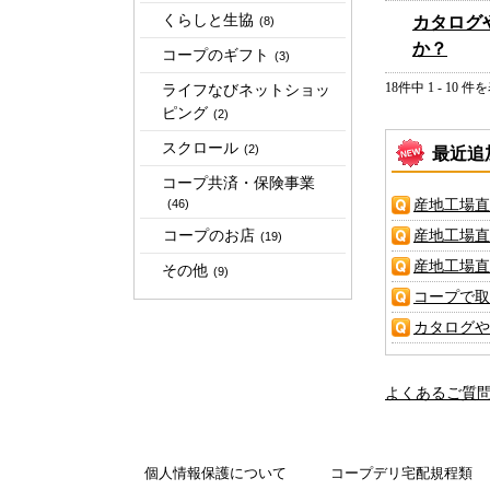
くらしと生協
カタログ
(8)
か？
コープのギフト
(3)
18件中 1 - 10 件
ライフなびネットショッ
ピング
(2)
スクロール
(2)
最近追
コープ共済・保険事業
産地工場直
(46)
コープのお店
産地工場直
(19)
産地工場直
その他
(9)
コープで取
カタログや
よくあるご質
個人情報保護について
コープデリ宅配規程類