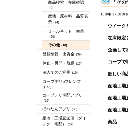
『 その
商品検索・在庫確認
(9)
18件中 1 - 10 
産地・原材料・品質表
示
(24)
ウイーク
ミールキット・舞菜
(20)
在庫限定
その他
(18)
企画して
登録情報・出資金
(39)
コープで
休止・再開・脱退
(17)
法人でのご利用
(19)
欲しい商
コープデリeフレンズ
産地工場
(145)
コープデリ宅配アプリ
産地工場
(19)
ほぺたんアプリ
産地工場
(36)
産地・工場直送便（ダイ
商品
レクト宅配）
(37)