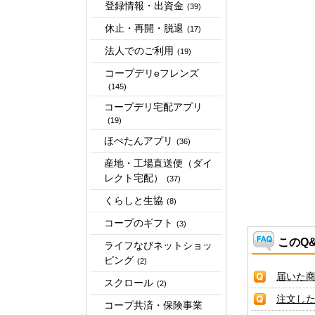
登録情報・出資金
(39)
休止・再開・脱退
(17)
法人でのご利用
(19)
コープデリeフレンズ
(145)
コープデリ宅配アプリ
(19)
ほぺたんアプリ
(36)
産地・工場直送便（ダイ
レクト宅配）
(37)
くらしと生協
(8)
コープのギフト
(3)
このQ
ライフなびネットショッ
ピング
(2)
届いた
スクロール
(2)
注文し
コープ共済・保険事業