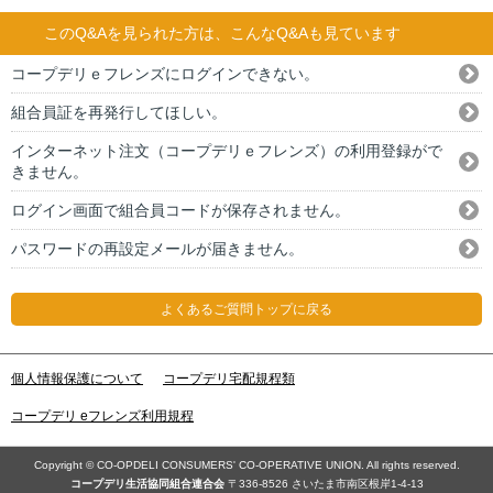
このQ&Aを見られた方は、こんなQ&Aも見ています
コープデリｅフレンズにログインできない。
組合員証を再発行してほしい。
インターネット注文（コープデリｅフレンズ）の利用登録がで
きません。
ログイン画面で組合員コードが保存されません。
パスワードの再設定メールが届きません。
よくあるご質問トップに戻る
個人情報保護について
コープデリ宅配規程類
コープデリ eフレンズ利用規程
Copyright © CO-OPDELI CONSUMERS' CO-OPERATIVE UNION. All rights reserved.
コープデリ⽣活協同組合連合会
〒336-8526 さいたま市南区根岸1-4-13