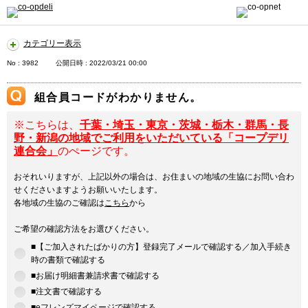
カテゴリー表示
No : 3982
公開日時 : 2022/03/21 00:00
組合員コードがわかりません。
※こちらは、
千葉・埼玉・東京・茨城・栃木・群馬・長
野・新潟の地域でご利用をいただいている「コープデリ
連合会」
のぺージです。
おそれいりますが、上記以外の場合は、お住まいの地域の生協にお問い合わ
せくださいますようお願いいたします。
各地域の生協のご確認は
こちら
から
ご希望の確認方法をお選びください。
■【ご加入されたばかりの方】登録完了メールで確認する／加入手続き
時の書類で確認する
■お届け明細書兼請求書で確認する
■注文書で確認する
■eフレンズマイページで確認する