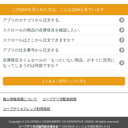
このQ&Aを見られた方は、こんなQ&Aも見ています
アプリのカテゴリから注文する。
スクロールの商品の在庫状況を確認したい。
スクロールはどこから注文できますか？
アプリの注文番号から注文する
在庫限定タイムセールの「もったいない商品」がすぐに完売に
なってしまうのは何故ですか？
よくあるご質問トップに戻る
個人情報保護について
コープデリ宅配規程類
コープデリ eフレンズ利用規程
Copyright © CO-OPDELI CONSUMERS' CO-OPERATIVE UNION. All rights reserved.
コープデリ⽣活協同組合連合会
〒336-8526 さいたま市南区根岸1-4-13