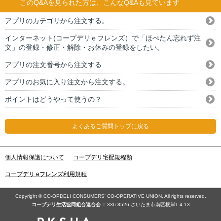
このQ&Aを見られた方は、こんなQ&Aも見ています
アプリのカテゴリから注文する。
インターネット(コープデリｅフレンズ）で「ほぺたん忘れず注
文」の登録・修正・解除・お休みの登録をしたい。
アプリの注文番号から注文する
アプリのお気に入り注文から注文する。
ポイントはどうやって使うの？
よくあるご質問トップに戻る
個人情報保護について
コープデリ宅配規程類
コープデリ eフレンズ利用規程
Copyright © CO-OPDELI CONSUMERS' CO-OPERATIVE UNION. All rights reserved.
コープデリ⽣活協同組合連合会
〒336-8526 さいたま市南区根岸1-4-13