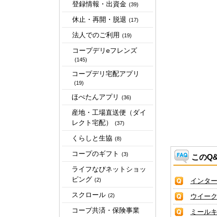
登録情報・出資金
(39)
休止・再開・脱退
(17)
法人でのご利用
(19)
コープデリeフレンズ
(145)
コープデリ宅配アプリ
(19)
ほぺたんアプリ
(36)
産地・工場直送便（ダイ
レクト宅配）
(37)
くらしと生協
(8)
コープのギフト
(3)
このQ
ライフなびネットショッ
ピング
(2)
インタ
スクロール
(2)
ウイーク
コープ共済・保険事業
ミール