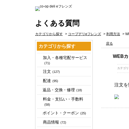
よくある質問
カテゴリから探す
>
コープデリeフレンズ
>
利用方法
>
W
戻る
カテゴリから探す
WEB
加入・各種宅配サービス
(71)
カテゴリ
注文
(127)
配達
(95)
注文を
返品・交換・修理
(18)
料金・支払い・手数料
(58)
ポイント・クーポン
(25)
商品情報
(72)