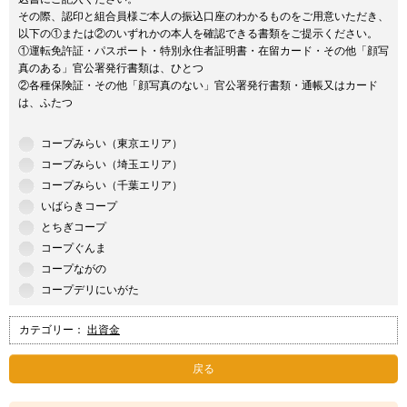
その際、認印と組合員様ご本人の振込口座のわかるものをご用意いただき、
以下の①または②のいずれかの本人を確認できる書類をご提示ください。
①運転免許証・パスポート・特別永住者証明書・在留カード・その他「顔写
真のある」官公署発行書類は、ひとつ
②各種保険証・その他「顔写真のない」官公署発行書類・通帳又はカード
は、ふたつ
コープみらい（東京エリア）
コープみらい（埼玉エリア）
コープみらい（千葉エリア）
いばらきコープ
とちぎコープ
コープぐんま
コープながの
コープデリにいがた
カテゴリー：
出資金
戻る