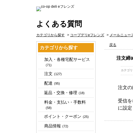
よくある質問
カテゴリから探す
>
コープデリeフレンズ
>
メールニュー
戻る
カテゴリから探す
注文締
加入・各種宅配サービス
(71)
カテゴリ
注文
(127)
配達
(95)
注文の
返品・交換・修理
(18)
受信を
料金・支払い・手数料
に設定
(58)
ポイント・クーポン
(25)
商品情報
(72)