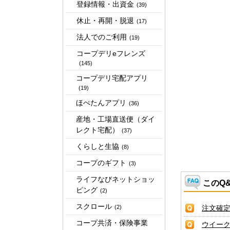
登録情報・出資金
(39)
休止・再開・脱退
(17)
法人でのご利用
(19)
コープデリeフレンズ
(145)
コープデリ宅配アプリ
(19)
ほぺたんアプリ
(36)
産地・工場直送便（ダイ
レクト宅配）
(37)
くらしと生協
(8)
コープのギフト
(3)
ライフなびネットショッ
このQ
ピング
(2)
スクロール
(2)
注文確
コープ共済・保険事業
ウイー