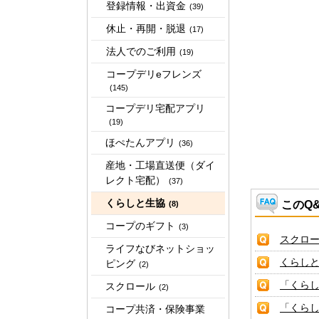
登録情報・出資金
(39)
休止・再開・脱退
(17)
法人でのご利用
(19)
コープデリeフレンズ
(145)
コープデリ宅配アプリ
(19)
ほぺたんアプリ
(36)
産地・工場直送便（ダイ
レクト宅配）
(37)
くらしと生協
このQ
(8)
コープのギフト
(3)
スクロ
ライフなびネットショッ
くらし
ピング
(2)
「くら
スクロール
(2)
「くら
コープ共済・保険事業