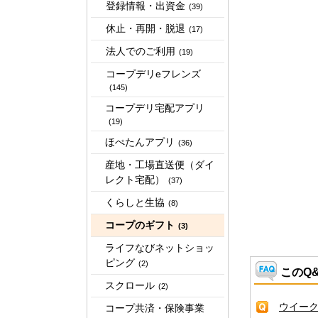
登録情報・出資金
(39)
休止・再開・脱退
(17)
法人でのご利用
(19)
コープデリeフレンズ
(145)
コープデリ宅配アプリ
(19)
ほぺたんアプリ
(36)
産地・工場直送便（ダイ
レクト宅配）
(37)
くらしと生協
(8)
コープのギフト
(3)
ライフなびネットショッ
ピング
(2)
このQ
スクロール
(2)
ウイー
コープ共済・保険事業