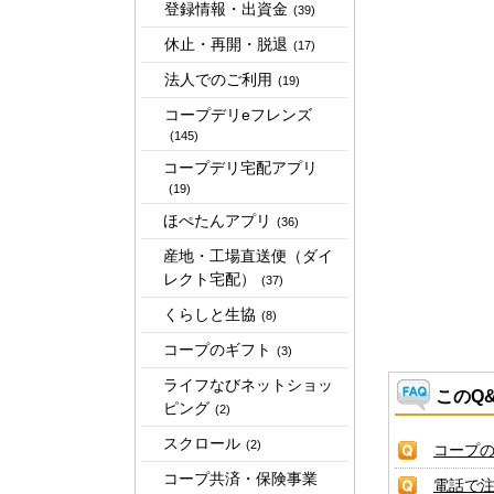
登録情報・出資金
(39)
休止・再開・脱退
(17)
法人でのご利用
(19)
コープデリeフレンズ
(145)
コープデリ宅配アプリ
(19)
ほぺたんアプリ
(36)
産地・工場直送便（ダイ
レクト宅配）
(37)
くらしと生協
(8)
コープのギフト
(3)
ライフなびネットショッ
このQ
ピング
(2)
スクロール
(2)
コープ
コープ共済・保険事業
電話で