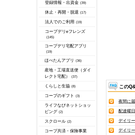
登録情報・出資金
(39)
休止・再開・脱退
(17)
法人でのご利用
(19)
コープデリeフレンズ
(145)
コープデリ宅配アプリ
(19)
ほぺたんアプリ
(36)
産地・工場直送便（ダイ
レクト宅配）
(37)
くらしと生協
このQ
(8)
コープのギフト
(3)
夜間に
ライフなびネットショッ
配達曜
ピング
(2)
デイリ
スクロール
(2)
デイリ
コープ共済・保険事業