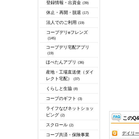
登録情報・出資金
(39)
休止・再開・脱退
(17)
法人でのご利用
(19)
コープデリeフレンズ
(145)
コープデリ宅配アプリ
(19)
ほぺたんアプリ
(36)
産地・工場直送便（ダイ
レクト宅配）
(37)
くらしと生協
(8)
コープのギフト
(3)
ライフなびネットショッ
ピング
(2)
このQ
スクロール
(2)
デイリ
コープ共済・保険事業