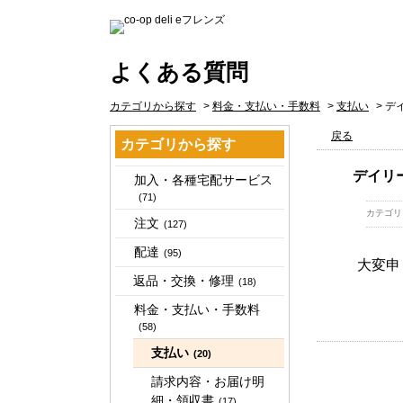
よくある質問
カテゴリから探す
>
料金・支払い・手数料
>
支払い
>
デ
戻る
カテゴリから探す
デイリ
加入・各種宅配サービス
(71)
カテゴリ
注文
(127)
配達
(95)
大変申
返品・交換・修理
(18)
料金・支払い・手数料
(58)
支払い
(20)
請求内容・お届け明
細・領収書
(17)