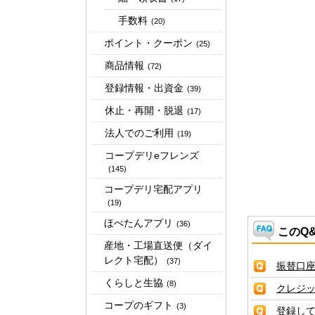
手数料
(20)
ポイント・クーポン
(25)
商品情報
(72)
登録情報・出資金
(39)
休止・再開・脱退
(17)
法人でのご利用
(19)
コープデリeフレンズ
(145)
コープデリ宅配アプリ
(19)
ほぺたんアプリ
(36)
このQ
産地・工場直送便（ダイ
レクト宅配）
(37)
振替口
くらしと生協
(8)
クレジ
コープのギフト
(3)
登録し