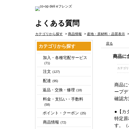
よくある質問
カテゴリから探す
>
商品情報
>
産地・原材料・品質表示
戻る
カテゴリから探す
商品に
加入・各種宅配サービス
(71)
カテゴリ
注文
(127)
配達
(95)
商品に
返品・交換・修理
(18)
ープデ
確認方
料金・支払い・手数料
(58)
●【カ
ポイント・クーポン
(25)
特定原
商品情報
(72)
す。（