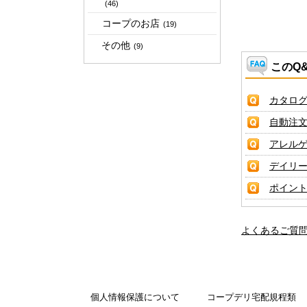
(46)
コープのお店
(19)
その他
(9)
このQ
カタロ
自動注
アレル
デイリ
ポイン
よくあるご質
個人情報保護について
コープデリ宅配規程類