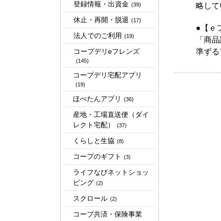
登録情報・出資金
(39)
略して
休止・再開・脱退
(17)
●【ｅ
法人でのご利用
(19)
「商品
コープデリeフレンズ
準ずる
(145)
コープデリ宅配アプリ
(19)
ほぺたんアプリ
(36)
産地・工場直送便（ダイ
レクト宅配）
(37)
くらしと生協
(8)
コープのギフト
(3)
ライフなびネットショッ
ピング
(2)
スクロール
(2)
コープ共済・保険事業