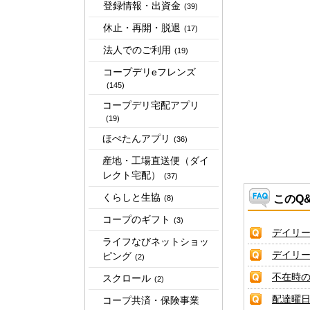
登録情報・出資金
(39)
休止・再開・脱退
(17)
法人でのご利用
(19)
コープデリeフレンズ
(145)
コープデリ宅配アプリ
(19)
ほぺたんアプリ
(36)
産地・工場直送便（ダイ
レクト宅配）
(37)
くらしと生協
このQ
(8)
コープのギフト
(3)
デイリ
ライフなびネットショッ
デイリ
ピング
(2)
不在時
スクロール
(2)
配達曜
コープ共済・保険事業