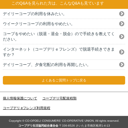
このQ&Aを見られた方は、こんなQ&Aも見ています
デイリーコープの利用を休みたい。
ウイークリーコープの利用をやめたい。
コープをやめたい（脱退・退会・脱会）ので手続きを教えてく
ださい。
インターネット（コープデリｅフレンズ）で脱退手続きできま
すか？
デイリーコープ、夕食宅配の利用を再開したい。
よくあるご質問トップに戻る
個人情報保護について
コープデリ宅配規程類
コープデリ eフレンズ利用規程
Copyright © CO-OPDELI CONSUMERS' CO-OPERATIVE UNION. All rights reserved.
コープデリ⽣活協同組合連合会
〒336-8526 さいたま市南区根岸1-4-13