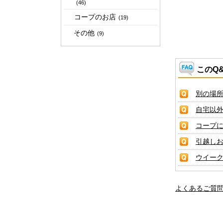
(46)
コープのお店
(19)
その他
(9)
このQ
別の場
自宅以
コープ
引越し
ウイー
よくあるご質