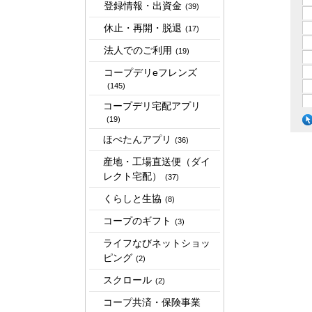
登録情報・出資金
(39)
休止・再開・脱退
(17)
法人でのご利用
(19)
コープデリeフレンズ
(145)
コープデリ宅配アプリ
(19)
ほぺたんアプリ
(36)
産地・工場直送便（ダイ
レクト宅配）
(37)
くらしと生協
(8)
コープのギフト
(3)
ライフなびネットショッ
ピング
(2)
スクロール
(2)
コープ共済・保険事業