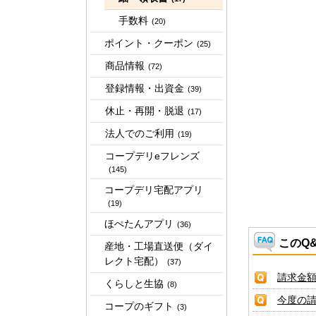
手数料
(20)
ポイント・クーポン
(25)
商品情報
(72)
登録情報・出資金
(39)
休止・再開・脱退
(17)
法人でのご利用
(19)
コープデリeフレンズ
(145)
コープデリ宅配アプリ
(19)
ほぺたんアプリ
(36)
このQ
産地・工場直送便（ダイ
レクト宅配）
(37)
請求金
くらしと生協
(8)
今度の
コープのギフト
(3)