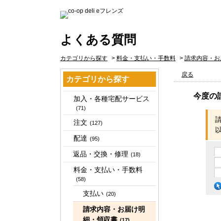
よくある質問
カテゴリから探す
>
料金・支払い・手数料
>
請求内容・お
戻る
カテゴリから探す
今度の
加入・各種宅配サービス
(71)
注文
(127)
配達
(95)
返品・交換・修理
(18)
料金・支払い・手数料
(58)
支払い
(20)
請求内容・お届け明
細・領収書
(17)