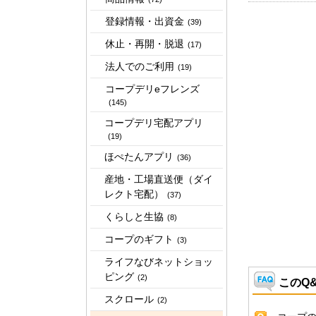
登録情報・出資金
(39)
休止・再開・脱退
(17)
法人でのご利用
(19)
コープデリeフレンズ
(145)
コープデリ宅配アプリ
(19)
ほぺたんアプリ
(36)
産地・工場直送便（ダイ
レクト宅配）
(37)
くらしと生協
(8)
コープのギフト
(3)
ライフなびネットショッ
ピング
(2)
このQ
スクロール
(2)