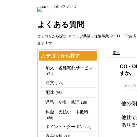
よくある質問
カテゴリから探す
>
コープ共済・保険事業
>
CO・OP共
きますか。
戻る
カテゴリから探す
CO・
加入・各種宅配サービス
すか。
(71)
注文
(127)
カテゴリ
配達
(95)
返品・交換・修理
(18)
他の保
料金・支払い・手数料
他社で
(58)
ありま
ポイント・クーポン
(25)
商品情報
(72)