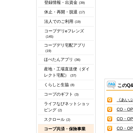
登録情報・出資金
(39)
休止・再開・脱退
(17)
法人でのご利用
(19)
コープデリeフレンズ
(145)
コープデリ宅配アプリ
(19)
ほぺたんアプリ
(36)
産地・工場直送便（ダイ
レクト宅配）
(37)
くらしと生協
このQ
(8)
コープのギフト
(3)
《あい
ライフなびネットショッ
CO・O
ピング
(2)
CO・O
スクロール
(2)
CO・O
コープ共済・保険事業