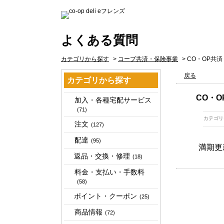
よくある質問
カテゴリから探す
>
コープ共済・保険事業
>
CO・OP共
戻る
カテゴリから探す
CO・
加入・各種宅配サービス
(71)
カテゴリ
注文
(127)
配達
(95)
満期更
返品・交換・修理
(18)
料金・支払い・手数料
(58)
ポイント・クーポン
(25)
商品情報
(72)