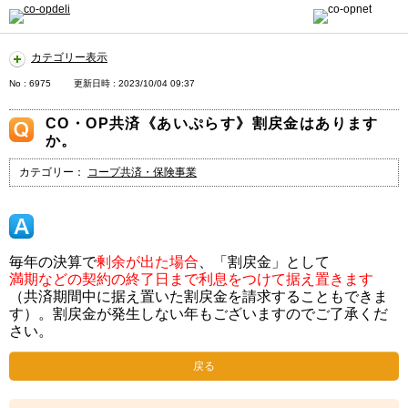
カテゴリー表示
No : 6975
更新日時 : 2023/10/04 09:37
CO・OP共済《あいぷらす》割戻金はあります
か。
カテゴリー：
コープ共済・保険事業
毎年の決算で
剰余が出た場合
、「割戻金」として
満期などの契約の終了日まで利息をつけて据え置きます
（共済期間中に据え置いた割戻金を請求することもできま
す）。割戻金が発生しない年もございますのでご了承くだ
さい。
戻る