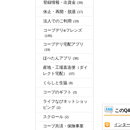
登録情報・出資金
(39)
休止・再開・脱退
(17)
法人でのご利用
(19)
コープデリeフレンズ
(145)
コープデリ宅配アプリ
(19)
ほぺたんアプリ
(36)
産地・工場直送便（ダイ
レクト宅配）
(37)
くらしと生協
(8)
コープのギフト
(3)
ライフなびネットショッ
ピング
(2)
このQ
スクロール
(2)
インタ
コープ共済・保険事業