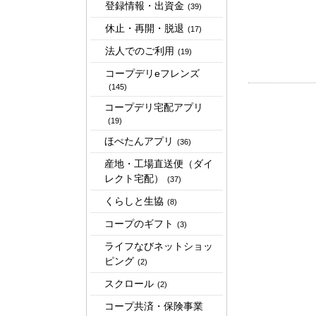
登録情報・出資金
(39)
休止・再開・脱退
(17)
法人でのご利用
(19)
コープデリeフレンズ
(145)
コープデリ宅配アプリ
(19)
ほぺたんアプリ
(36)
産地・工場直送便（ダイ
レクト宅配）
(37)
くらしと生協
(8)
コープのギフト
(3)
ライフなびネットショッ
ピング
(2)
スクロール
(2)
コープ共済・保険事業