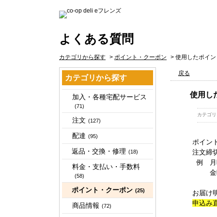
よくある質問
カテゴリから探す
>
ポイント・クーポン
>
使用したポイン
戻る
カテゴリから探す
使用し
加入・各種宅配サービス
(71)
カテゴリ
注文
(127)
配達
(95)
ポイン
返品・交換・修理
注文締
(18)
例 月
料金・支払い・手数料
金曜コ
(58)
ポイント・クーポン
(25)
お届け
申込み
商品情報
(72)