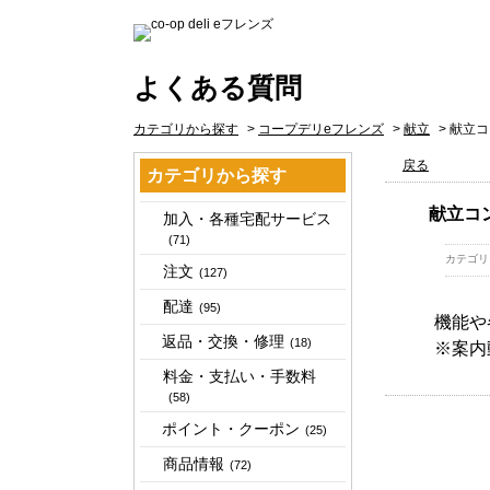
よくある質問
カテゴリから探す
>
コープデリeフレンズ
>
献立
>
献立コ
戻る
カテゴリから探す
献立コ
加入・各種宅配サービス
(71)
カテゴリ
注文
(127)
配達
(95)
機能や
返品・交換・修理
(18)
※案内
料金・支払い・手数料
(58)
ポイント・クーポン
(25)
商品情報
(72)