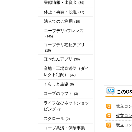
登録情報・出資金
(39)
休止・再開・脱退
(17)
法人でのご利用
(19)
コープデリeフレンズ
(145)
コープデリ宅配アプリ
(19)
ほぺたんアプリ
(36)
産地・工場直送便（ダイ
レクト宅配）
(37)
くらしと生協
(8)
このQ
コープのギフト
(3)
ライフなびネットショッ
献立コ
ピング
(2)
献立コ
スクロール
(2)
献立コ
コープ共済・保険事業