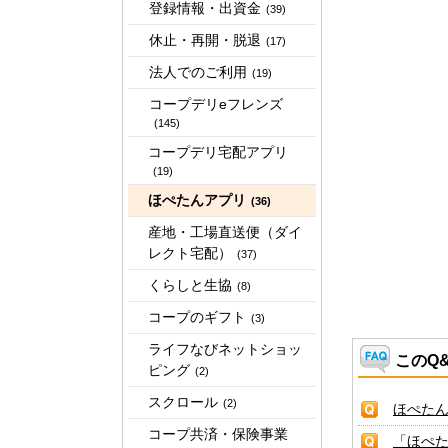
登録情報・出資金
(39)
休止・再開・脱退
(17)
法人でのご利用
(19)
コープデリeフレンズ
(145)
コープデリ宅配アプリ
(19)
ほぺたんアプリ
(36)
産地・工場直送便（ダイ
レクト宅配）
(37)
くらしと生協
(8)
コープのギフト
(3)
ライフなびネットショッ
このQ
ピング
(2)
スクロール
(2)
ほぺた
コープ共済・保険事業
「ほぺ