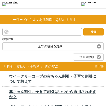
キーワードからよくある質問（Q&A）を探す
検索
検索対象：
全ての項目を対象
アクセス数順
『 料金・支払い・手数料 』 内のFAQ
全57件
ウイークリーコープの赤ちゃん割引・子育て割引に
ついて教えて
赤ちゃん割引、子育て割引はいつから適用されます
か？