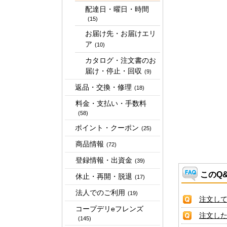
配達日・曜日・時間
(15)
お届け先・お届けエリ
ア
(10)
カタログ・注文書のお
届け・停止・回収
(9)
返品・交換・修理
(18)
料金・支払い・手数料
(58)
ポイント・クーポン
(25)
商品情報
(72)
登録情報・出資金
(39)
このQ
休止・再開・脱退
(17)
法人でのご利用
(19)
注文し
コープデリeフレンズ
注文し
(145)