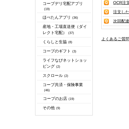
OCR注
コープデリ宅配アプリ
(19)
注文し
ほぺたんアプリ
(36)
次回配
産地・工場直送便（ダイ
レクト宅配）
(37)
よくあるご質
くらしと生協
(8)
コープのギフト
(3)
ライフなびネットショッ
ピング
(2)
スクロール
(2)
コープ共済・保険事業
(46)
コープのお店
(19)
その他
(9)