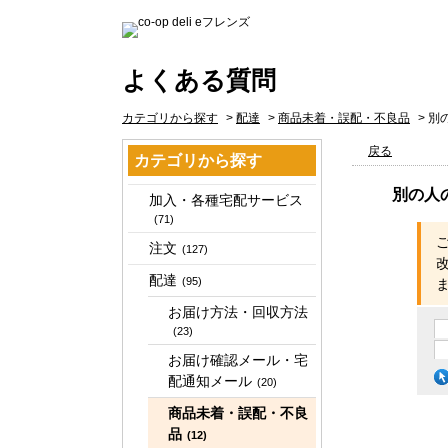
よくある質問
カテゴリから探す
>
配達
>
商品未着・誤配・不良品
>
別
戻る
カテゴリから探す
別の人
加入・各種宅配サービス
(71)
注文
(127)
配達
(95)
お届け方法・回収方法
(23)
お届け確認メール・宅
配通知メール
(20)
商品未着・誤配・不良
品
(12)