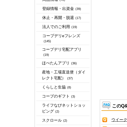
登録情報・出資金
(39)
休止・再開・脱退
(17)
法人でのご利用
(19)
コープデリeフレンズ
(145)
コープデリ宅配アプリ
(19)
ほぺたんアプリ
(36)
産地・工場直送便（ダイ
レクト宅配）
(37)
くらしと生協
(8)
コープのギフト
(3)
ライフなびネットショッ
このQ
ピング
(2)
ウイー
スクロール
(2)