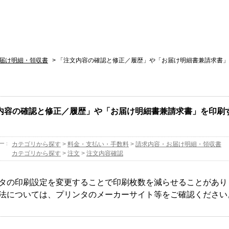
届け明細・領収書
>
「注文内容の確認と修正／履歴」や「お届け明細書兼請求書」
内容の確認と修正／履歴」や「お届け明細書兼請求書」を印刷
ー :
カテゴリから探す
>
料金・支払い・手数料
>
請求内容・お届け明細・領収書
カテゴリから探す
>
注文
>
注文内容確認
タの印刷設定を変更することで印刷枚数を減らせることがあり
法については、プリンタのメーカーサイト等をご確認ください