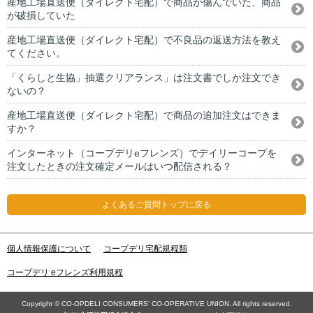
産地工場直送便（ダイレクト宅配）で商品が傷んでいた、商品
が破損していた
産地工場直送便（ダイレクト宅配）で不良品の返送方法を教え
てください。
「くらしと生協」抽選クリアランス」は注文書でしか注文でき
ないの？
産地工場直送便（ダイレクト宅配）で商品の追加注文はできま
すか？
インターネット（コープデリeフレンズ）でデイリーコープを
注文したときの注文確定メールはいつ配信される？
よくあるご質問トップに戻る
個人情報保護について
コープデリ宅配規程類
コープデリ eフレンズ利用規程
Copyright © CO-OPDELI CONSUMERS' CO-OPERATIVE UNION. All rights reserved.