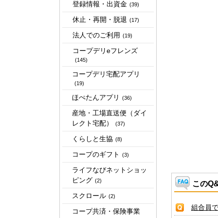
登録情報・出資金
(39)
休止・再開・脱退
(17)
法人でのご利用
(19)
コープデリeフレンズ
(145)
コープデリ宅配アプリ
(19)
ほぺたんアプリ
(36)
産地・工場直送便（ダイ
レクト宅配）
(37)
くらしと生協
(8)
コープのギフト
(3)
ライフなびネットショッ
ピング
(2)
このQ
スクロール
(2)
組合員
コープ共済・保険事業