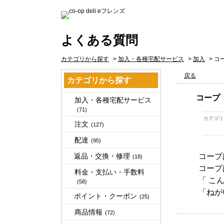
よくある質問
カテゴリから探す
>
加入・各種宅配サービス
>
加入
>
コ
戻る
カテゴリから探す
コープ
加入・各種宅配サービス
(71)
カテゴリ
注文
(127)
配達
(95)
返品・交換・修理
コープ
(18)
コープ
料金・支払い・手数料
「 こ
(58)
「ねが
ポイント・クーポン
(25)
商品情報
(72)